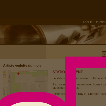
|
ACCUEIL
ÉVÈNE
Artiste vedette du mois
STATIONNEMENT
Le stationnement est souvent difficile sur 
Il existe un stationnement avec bornes p
pieds du Dièse Onze.
Accédez par la rue Roy ou Cherrier, juste