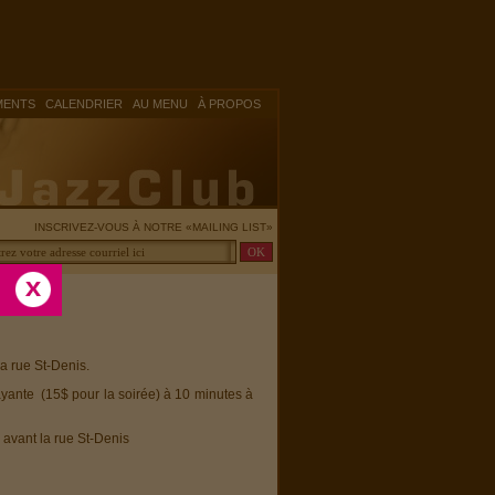
|
|
|
MENTS
CALENDRIER
AU MENU
À PROPOS
INSCRIVEZ-VOUS À NOTRE «MAILING LIST»
la rue St-Denis.
ayante (15$ pour la soirée) à 10 minutes à
 avant la rue St-Denis