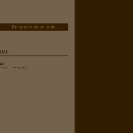
En spectacle ce mois...
ZUAY
rde
halfa - trompette