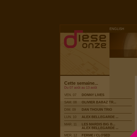
ENGLISH
Cette semaine...
Du 07 août au 13 août
VEN. 07
DONNY LIVES
SAM. 08
OLIVIER BABAZ TR...
DIM. 09
DAN THOUIN TRIO
LUN. 10
ALEX BELLEGARDE ...
MAR. 11
LES MARDIS BIG B...
ALEX BELLEGARDE ...
MER. 12
FERME / CLOSED