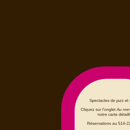
Spectacles de jazz et 
Cliquez sur l'onglet
Au me
notre carte détail
Réservations au 514-2