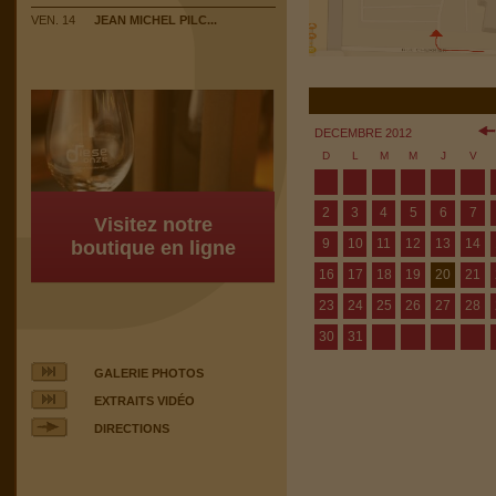
VEN. 14
JEAN MICHEL PILC...
DECEMBRE 2012
D
L
M
M
J
V
2
3
4
5
6
7
Visitez notre
9
10
11
12
13
14
boutique en ligne
16
17
18
19
20
21
23
24
25
26
27
28
30
31
GALERIE PHOTOS
EXTRAITS VIDÉO
DIRECTIONS