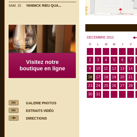
SAM. 15
YANNICK RIEU QUA...
DECEMBRE 2012
D
L
M
M
J
V
2
3
4
5
6
7
Visitez notre
boutique en ligne
9
10
11
12
13
14
16
17
18
19
20
21
23
24
25
26
27
28
30
31
GALERIE PHOTOS
EXTRAITS VIDÉO
DIRECTIONS