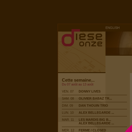
ENGLISH
Cette semaine...
Du 07 août au 13 août
VEN. 07
DONNY LIVES
SAM. 08
OLIVIER BABAZ TR...
DIM. 09
DAN THOUIN TRIO
LUN. 10
ALEX BELLEGARDE ...
MAR. 11
LES MARDIS BIG B...
ALEX BELLEGARDE ...
MER. 12
FERME / CLOSED