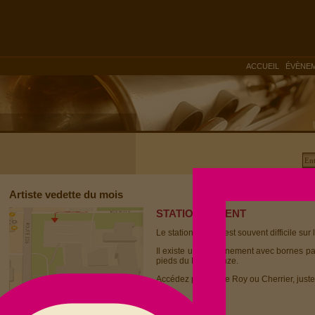
|
ACCUEIL
ÉVÈNE
Artiste vedette du mois
STATIONNEMENT
Le stationnement est souvent difficile sur 
Il existe un stationnement avec bornes p
pieds du Dièse Onze.
Accédez par la rue Roy ou Cherrier, juste