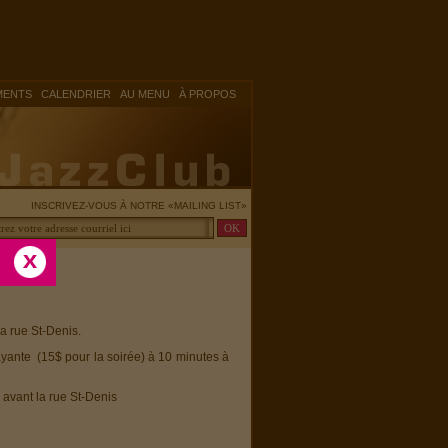
|
|
|
MENTS
CALENDRIER
AU MENU
À PROPOS
INSCRIVEZ-VOUS À NOTRE «MAILING LIST»
la rue St-Denis.
ayante (15$ pour la soirée) à 10 minutes à
 avant la rue St-Denis