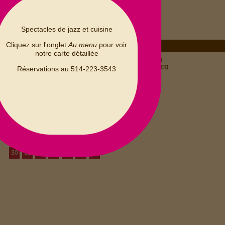
Spectacles de jazz et cuisine
Cliquez sur l'onglet
Au menu
pour voir
notre carte détaillée
MARDI 25 - 00h00
DECEMBRE 2012
FERMÃ‰ / CLOSED
Réservations au 514-223-3543
D
L
M
M
J
V
S
1
2
3
4
5
6
7
8
9
10
11
12
13
14
15
16
17
18
19
20
21
22
23
24
25
26
27
28
29
30
31