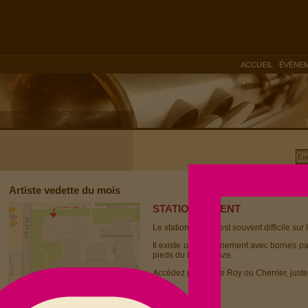
|
ACCUEIL
ÉVÈNE
Artiste vedette du mois
STATIONNEMENT
Le stationnement est souvent difficile sur 
Il existe un stationnement avec bornes p
pieds du Dièse Onze.
Accédez par la rue Roy ou Cherrier, juste