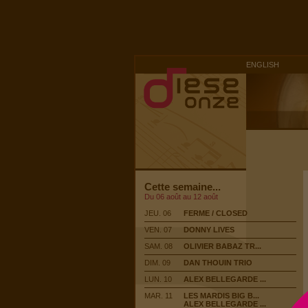
ENGLISH
Cette semaine...
Du 06 août au 12 août
JEU. 06
FERME / CLOSED
VEN. 07
DONNY LIVES
SAM. 08
OLIVIER BABAZ TR...
DIM. 09
DAN THOUIN TRIO
LUN. 10
ALEX BELLEGARDE ...
MAR. 11
LES MARDIS BIG B...
ALEX BELLEGARDE ...