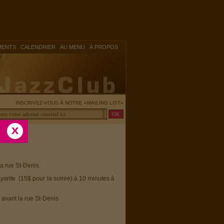
|
|
|
MENTS
CALENDRIER
AU MENU
À PROPOS
INSCRIVEZ-VOUS À NOTRE «MAILING LIST»
la rue St-Denis.
ayante (15$ pour la soirée) à 10 minutes à
 avant la rue St-Denis