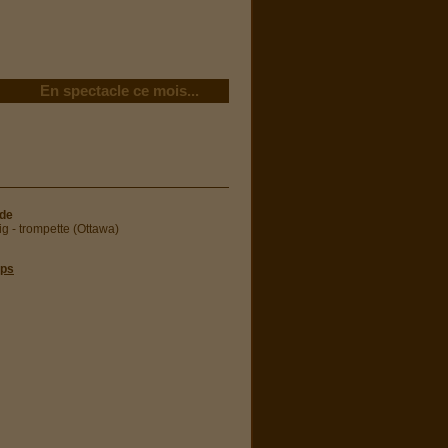
En spectacle ce mois...
rde
ig - trompette (Ottawa)
zps