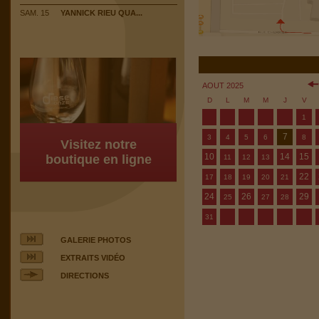
SAM. 15
YANNICK RIEU QUA...
AOUT 2025
D
L
M
M
J
V
1
7
3
4
5
6
8
Visitez notre
10
14
15
boutique en ligne
11
12
13
22
17
18
19
20
21
24
26
29
25
27
28
31
GALERIE PHOTOS
EXTRAITS VIDÉO
DIRECTIONS