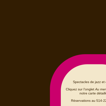
Spectacles de jazz et 
Cliquez sur l'onglet
Au me
notre carte détail
Réservations au 514-2