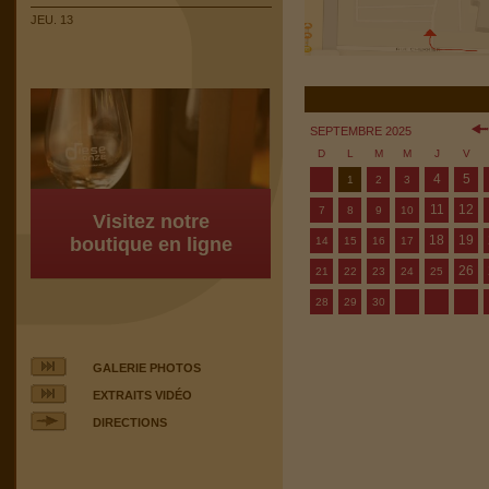
JEU. 13
SEPTEMBRE 2025
D
L
M
M
J
V
4
5
1
2
3
11
12
7
8
9
10
Visitez notre
18
19
boutique en ligne
14
15
16
17
26
21
22
23
24
25
28
29
30
GALERIE PHOTOS
EXTRAITS VIDÉO
DIRECTIONS