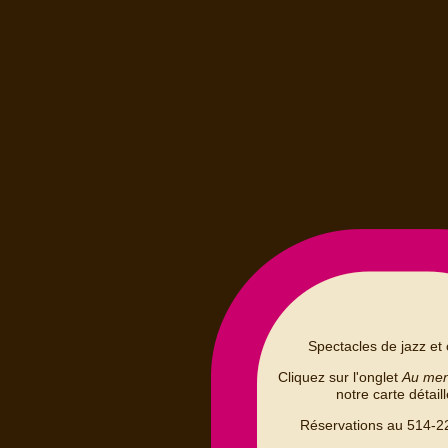
Spectacles de jazz et 
Cliquez sur l'onglet
Au me
notre carte détail
Réservations au 514-2