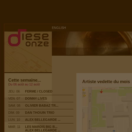
ENGLISH
Cette semaine...
Artiste vedette du mois
Du 06 août au 12 août
JEU. 06
FERME / CLOSED
VEN. 07
DONNY LIVES
SAM. 08
OLIVIER BABAZ TR...
DIM. 09
DAN THOUIN TRIO
LUN. 10
ALEX BELLEGARDE ...
MAR. 11
LES MARDIS BIG B...
ALEX BELLEGARDE ...