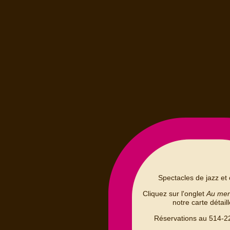
Spectacles de jazz et 
Cliquez sur l'onglet
Au me
notre carte détail
Réservations au 514-2