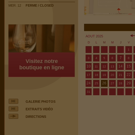
MER. 12
FERME / CLOSED
AOUT 2025
D
L
M
M
J
V
1
7
3
4
5
6
8
Visitez notre
10
14
15
boutique en ligne
11
12
13
22
17
18
19
20
21
24
26
29
25
27
28
31
GALERIE PHOTOS
EXTRAITS VIDÉO
DIRECTIONS