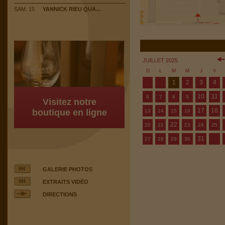
SAM. 15
YANNICK RIEU QUA...
JUILLET 2025
D
L
M
M
J
V
1
2
3
4
10
11
6
7
8
9
Visitez notre
17
18
boutique en ligne
13
14
15
16
22
20
21
23
24
25
31
27
28
29
30
GALERIE PHOTOS
EXTRAITS VIDÉO
DIRECTIONS