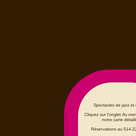
Spectacles de jazz et 
Cliquez sur l'onglet
Au me
notre carte détail
Réservations au 514-2