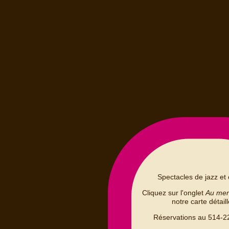
Spectacles de jazz et 
Cliquez sur l'onglet
Au me
notre carte détail
Réservations au 514-2