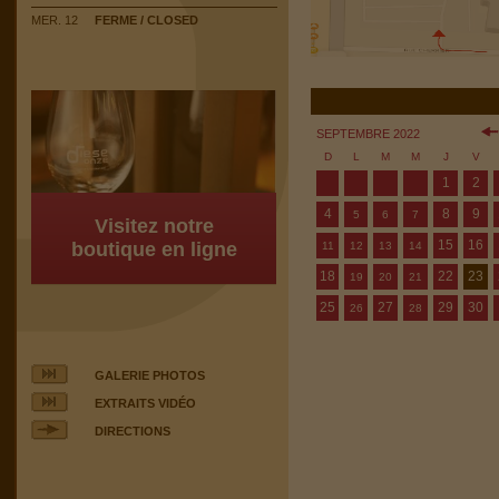
MER. 12
FERME / CLOSED
SEPTEMBRE 2022
D
L
M
M
J
V
1
2
4
8
9
5
6
7
Visitez notre
15
16
boutique en ligne
11
12
13
14
18
22
23
19
20
21
25
27
29
30
26
28
GALERIE PHOTOS
EXTRAITS VIDÉO
DIRECTIONS