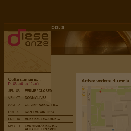
ENGLISH
Cette semaine...
Artiste vedette du mois
Du 06 août au 12 août
JEU. 06
FERME / CLOSED
VEN. 07
DONNY LIVES
SAM. 08
OLIVIER BABAZ TR...
DIM. 09
DAN THOUIN TRIO
LUN. 10
ALEX BELLEGARDE ...
MAR. 11
LES MARDIS BIG B...
ALEX BELLEGARDE ...