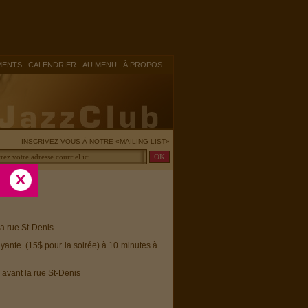
|
|
|
MENTS
CALENDRIER
AU MENU
À PROPOS
INSCRIVEZ-VOUS À NOTRE «MAILING LIST»
la rue St-Denis.
ayante (15$ pour la soirée) à 10 minutes à
 avant la rue St-Denis