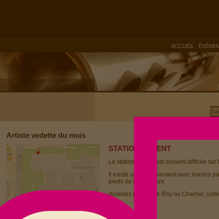
|
ACCUEIL
ÉVÈNE
Artiste vedette du mois
STATIONNEMENT
Le stationnement est souvent difficile sur 
Il existe un stationnement avec bornes p
pieds du Dièse Onze.
Accédez par la rue Roy ou Cherrier, juste