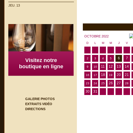
JEU. 13
OCTOBRE 2022
D
L
M
M
J
V
6
7
2
3
4
5
Visitez notre
boutique en ligne
11
12
13
14
9
10
18
20
21
16
17
19
26
27
23
24
25
28
30
31
GALERIE PHOTOS
EXTRAITS VIDÉO
DIRECTIONS