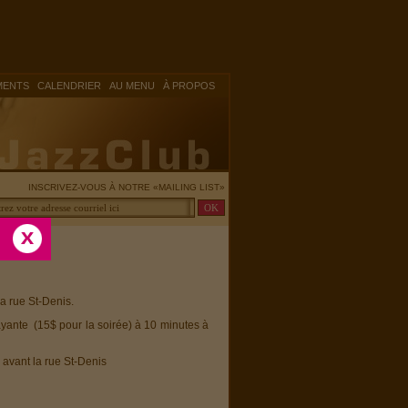
|
|
|
MENTS
CALENDRIER
AU MENU
À PROPOS
INSCRIVEZ-VOUS À NOTRE «MAILING LIST»
la rue St-Denis.
ayante (15$ pour la soirée) à 10 minutes à
 avant la rue St-Denis