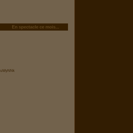
En spectacle ce mois...
z3uWyNNk