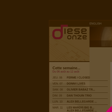
ENGLISH
Cette semaine...
Du 06 août au 12 août
JEU. 06
FERME / CLOSED
VEN. 07
DONNY LIVES
SAM. 08
OLIVIER BABAZ TR...
DIM. 09
DAN THOUIN TRIO
LUN. 10
ALEX BELLEGARDE ...
MAR. 11
LES MARDIS BIG B...
ALEX BELLEGARDE ...