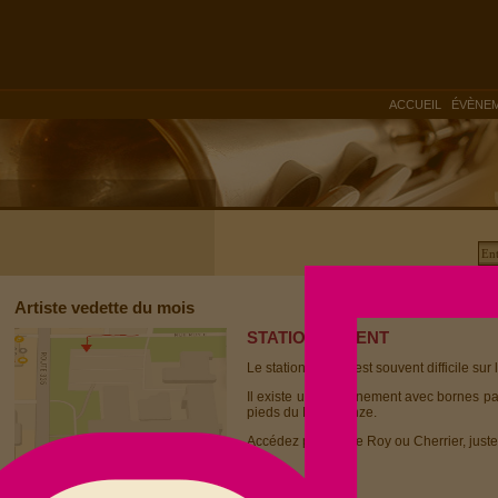
|
ACCUEIL
ÉVÈNE
Artiste vedette du mois
STATIONNEMENT
Le stationnement est souvent difficile sur 
Il existe un stationnement avec bornes p
pieds du Dièse Onze.
Accédez par la rue Roy ou Cherrier, juste