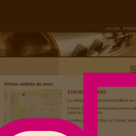
|
ACCUEIL
ÉVÈNE
Artiste vedette du mois
STATIONNEMENT
Le stationnement est souvent difficile sur 
Il existe un stationnement avec bornes p
pieds du Dièse Onze.
Accédez par la rue Roy ou Cherrier, juste