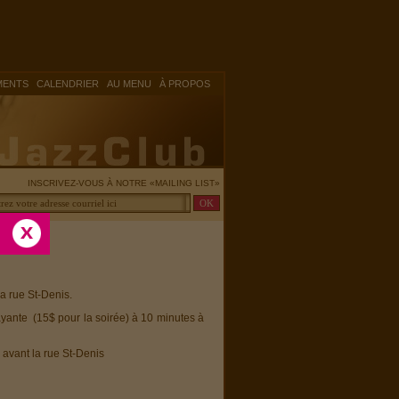
|
|
|
MENTS
CALENDRIER
AU MENU
À PROPOS
INSCRIVEZ-VOUS À NOTRE «MAILING LIST»
la rue St-Denis.
ayante (15$ pour la soirée) à 10 minutes à
 avant la rue St-Denis