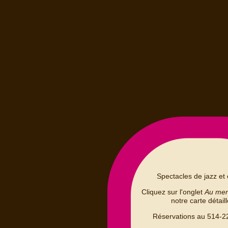
Spectacles de jazz et 
Cliquez sur l'onglet
Au me
notre carte détail
Réservations au 514-2