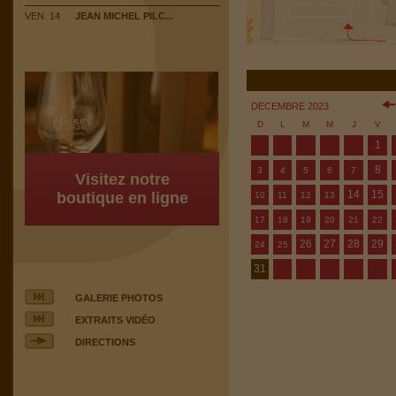
VEN. 14
JEAN MICHEL PILC...
DECEMBRE 2023
D
L
M
M
J
V
1
8
3
4
5
6
7
Visitez notre
14
15
boutique en ligne
10
11
12
13
17
18
19
20
21
22
26
27
28
29
24
25
31
GALERIE PHOTOS
EXTRAITS VIDÉO
DIRECTIONS