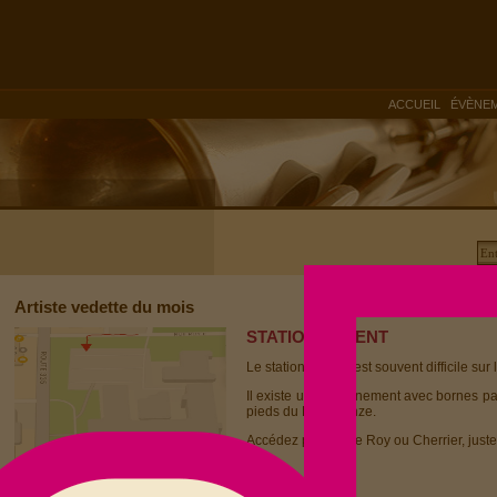
|
ACCUEIL
ÉVÈNE
Artiste vedette du mois
STATIONNEMENT
Le stationnement est souvent difficile sur 
Il existe un stationnement avec bornes p
pieds du Dièse Onze.
Accédez par la rue Roy ou Cherrier, juste