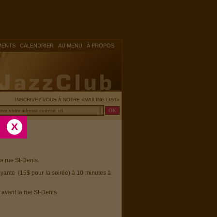
|
|
|
MENTS
CALENDRIER
AU MENU
À PROPOS
INSCRIVEZ-VOUS À NOTRE «MAILING LIST»
la rue St-Denis.
ayante (15$ pour la soirée) à 10 minutes à
 avant la rue St-Denis