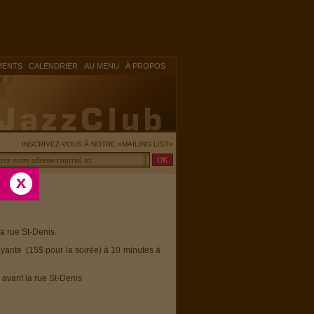
|
|
|
MENTS
CALENDRIER
AU MENU
À PROPOS
INSCRIVEZ-VOUS À NOTRE «MAILING LIST»
la rue St-Denis.
ayante (15$ pour la soirée) à 10 minutes à
 avant la rue St-Denis