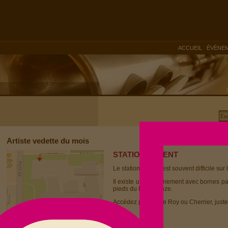
|
ACCUEIL
ÉVÈNE
Artiste vedette du mois
STATIONNEMENT
Le stationnement est souvent difficile sur 
Il existe un stationnement avec bornes p
pieds du Dièse Onze.
Accédez par la rue Roy ou Cherrier, juste