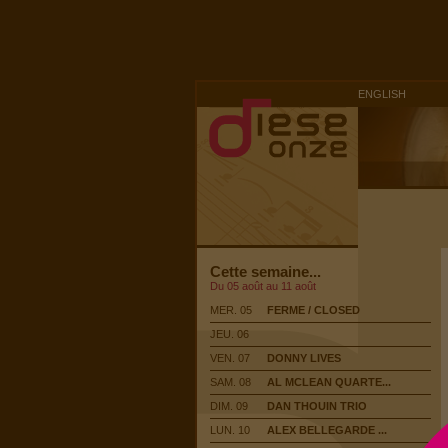
ENGLISH
Cette semaine...
Du 05 août au 11 août
MER. 05
FERME / CLOSED
JEU. 06
VEN. 07
DONNY LIVES
SAM. 08
AL MCLEAN QUARTE...
DIM. 09
DAN THOUIN TRIO
LUN. 10
ALEX BELLEGARDE ...