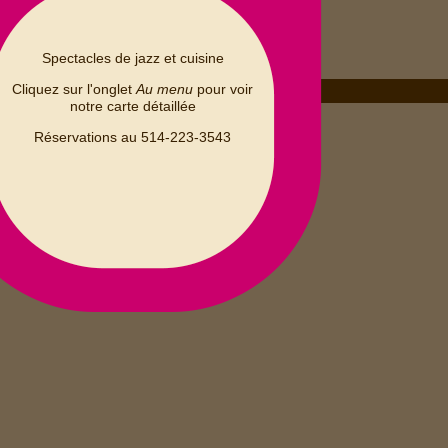
Spectacles de jazz et cuisine
Cliquez sur l'onglet
Au menu
pour voir
notre carte détaillée
LUNDI 01
JANVIER 2024
Réservations au 514-223-3543
D
L
M
M
J
V
S
4
5
1
2
3
6
11
12
13
7
8
9
10
18
19
20
14
15
16
17
25
26
21
22
23
24
27
28
29
30
31