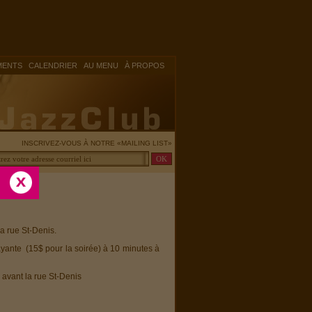
|
|
|
MENTS
CALENDRIER
AU MENU
À PROPOS
INSCRIVEZ-VOUS À NOTRE «MAILING LIST»
la rue St-Denis.
ayante (15$ pour la soirée) à 10 minutes à
 avant la rue St-Denis