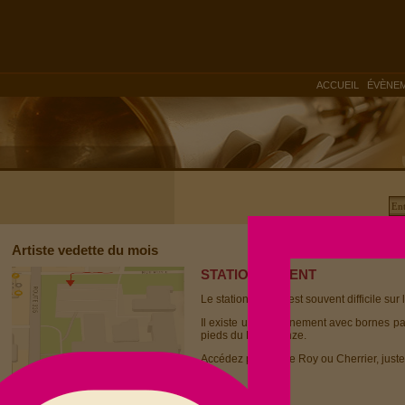
|
ACCUEIL
ÉVÈNE
Artiste vedette du mois
STATIONNEMENT
Le stationnement est souvent difficile sur 
Il existe un stationnement avec bornes p
pieds du Dièse Onze.
Accédez par la rue Roy ou Cherrier, juste