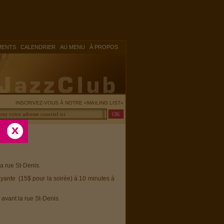
|
|
|
MENTS
CALENDRIER
AU MENU
À PROPOS
INSCRIVEZ-VOUS À NOTRE «MAILING LIST»
la rue St-Denis.
ayante (15$ pour la soirée) à 10 minutes à
 avant la rue St-Denis