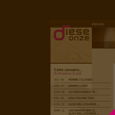
ENGLISH
Cette semaine...
Du 06 août au 12 août
JEU. 06
FERME / CLOSED
VEN. 07
DONNY LIVES
SAM. 08
OLIVIER BABAZ TR...
DIM. 09
DAN THOUIN TRIO
LUN. 10
ALEX BELLEGARDE ...
MAR. 11
LES MARDIS BIG B...
ALEX BELLEGARDE ...