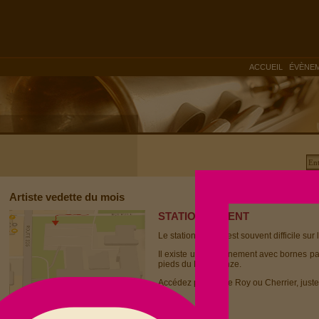
|
ACCUEIL
ÉVÈNE
Artiste vedette du mois
STATIONNEMENT
Le stationnement est souvent difficile sur 
Il existe un stationnement avec bornes p
pieds du Dièse Onze.
Accédez par la rue Roy ou Cherrier, juste