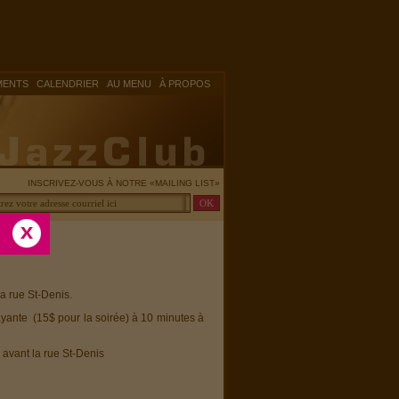
|
|
|
MENTS
CALENDRIER
AU MENU
À PROPOS
INSCRIVEZ-VOUS À NOTRE «MAILING LIST»
la rue St-Denis.
ayante (15$ pour la soirée) à 10 minutes à
 avant la rue St-Denis