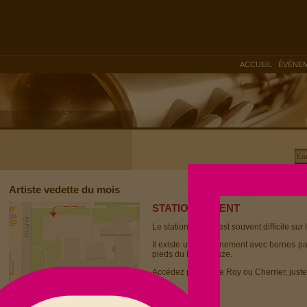
|
ACCUEIL
ÉVÈNE
Artiste vedette du mois
STATIONNEMENT
Le stationnement est souvent difficile sur 
Il existe un stationnement avec bornes p
pieds du Dièse Onze.
Accédez par la rue Roy ou Cherrier, juste