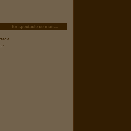
En spectacle ce mois...
ctacle
le"