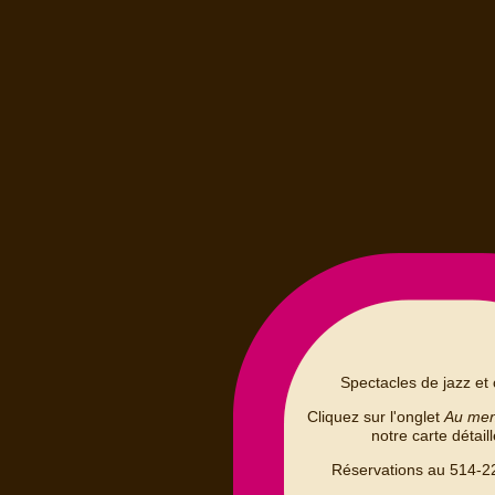
Spectacles de jazz et 
Cliquez sur l'onglet
Au me
notre carte détail
Réservations au 514-2