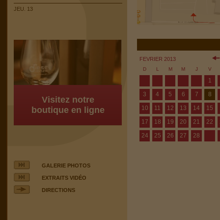
JEU. 13
FEVRIER 2013
D
L
M
M
J
V
1
3
4
5
6
7
8
Visitez notre
10
11
12
13
14
15
boutique en ligne
17
18
19
20
21
22
24
25
26
27
28
GALERIE PHOTOS
EXTRAITS VIDÉO
DIRECTIONS