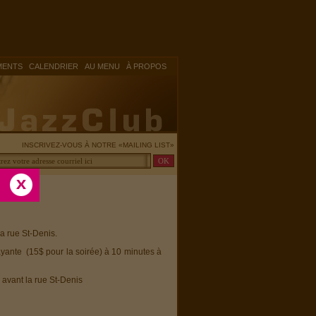
|
|
|
MENTS
CALENDRIER
AU MENU
À PROPOS
INSCRIVEZ-VOUS À NOTRE «MAILING LIST»
la rue St-Denis.
ayante (15$ pour la soirée) à 10 minutes à
 avant la rue St-Denis