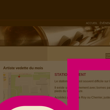
|
ACCUEIL
ÉVÈNE
Artiste vedette du mois
STATIONNEMENT
Le stationnement est souvent difficile sur 
Il existe un stationnement avec bornes p
pieds du Dièse Onze.
Accédez par la rue Roy ou Cherrier, juste