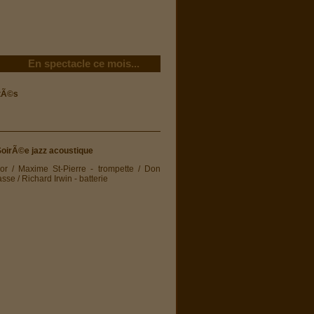
En spectacle ce mois...
itÃ©s
SoirÃ©e jazz acoustique
r / Maxime St-Pierre - trompette / Don
sse / Richard Irwin - batterie