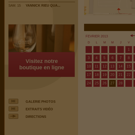
SAM. 15
YANNICK RIEU QUA...
FEVRIER 2013
D
L
M
M
J
V
1
3
4
5
6
7
8
Visitez notre
10
11
12
13
14
15
boutique en ligne
17
18
19
20
21
22
24
25
26
27
28
GALERIE PHOTOS
EXTRAITS VIDÉO
DIRECTIONS