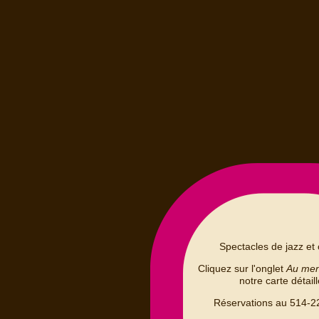
Spectacles de jazz et 
Cliquez sur l'onglet
Au me
notre carte détail
Réservations au 514-2