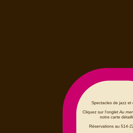
Spectacles de jazz et 
Cliquez sur l'onglet
Au me
notre carte détail
Réservations au 514-2