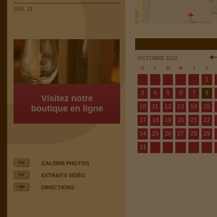
JEU. 13
OCTOBRE 2010
D
L
M
M
J
V
1
3
4
5
6
7
8
Visitez notre
10
11
12
13
14
15
boutique en ligne
17
18
19
20
21
22
24
25
26
27
28
29
31
GALERIE PHOTOS
EXTRAITS VIDÉO
DIRECTIONS