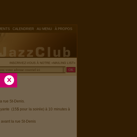
|
|
|
MENTS
CALENDRIER
AU MENU
À PROPOS
INSCRIVEZ-VOUS À NOTRE «MAILING LIST»
la rue St-Denis.
ayante (15$ pour la soirée) à 10 minutes à
 avant la rue St-Denis