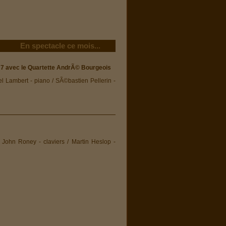
En spectacle ce mois...
Ã 7 avec le Quartette AndrÃ© Bourgeois
 Lambert - piano / SÃ©bastien Pellerin -
John Roney - claviers / Martin Heslop -