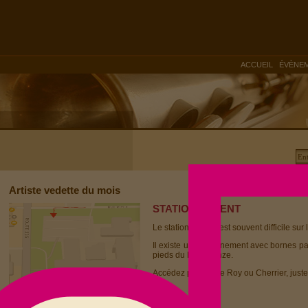
|
ACCUEIL
ÉVÈNE
Artiste vedette du mois
STATIONNEMENT
Le stationnement est souvent difficile sur 
Il existe un stationnement avec bornes p
pieds du Dièse Onze.
Accédez par la rue Roy ou Cherrier, juste