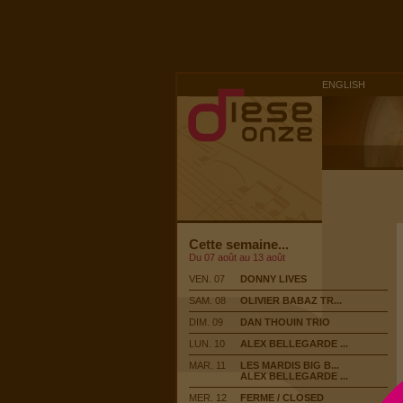
ENGLISH
Cette semaine...
Du 07 août au 13 août
VEN. 07
DONNY LIVES
SAM. 08
OLIVIER BABAZ TR...
DIM. 09
DAN THOUIN TRIO
LUN. 10
ALEX BELLEGARDE ...
MAR. 11
LES MARDIS BIG B...
ALEX BELLEGARDE ...
MER. 12
FERME / CLOSED