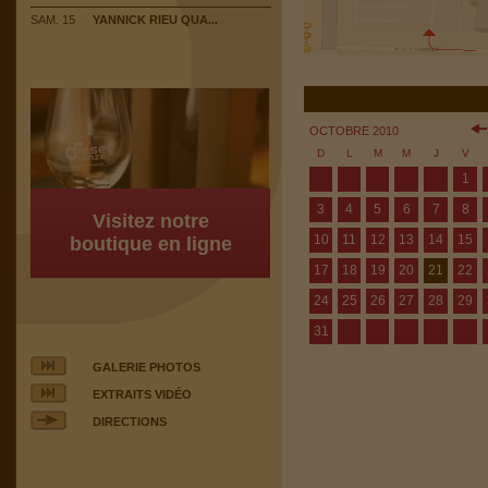
SAM. 15
YANNICK RIEU QUA...
OCTOBRE 2010
D
L
M
M
J
V
1
3
4
5
6
7
8
Visitez notre
10
11
12
13
14
15
boutique en ligne
17
18
19
20
21
22
24
25
26
27
28
29
31
GALERIE PHOTOS
EXTRAITS VIDÉO
DIRECTIONS