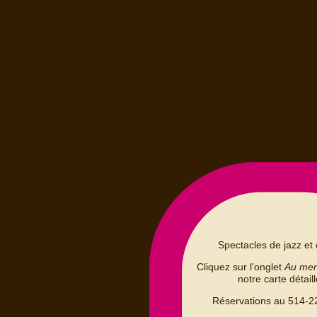
Spectacles de jazz et 
Cliquez sur l'onglet
Au me
notre carte détail
Réservations au 514-2