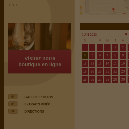
JEU. 13
JUIN 2023
D
L
M
M
J
V
1
2
4
8
9
5
6
7
Visitez notre
14
15
16
boutique en ligne
11
12
13
23
18
19
20
21
22
29
30
25
26
27
28
GALERIE PHOTOS
EXTRAITS VIDÉO
DIRECTIONS