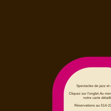
Spectacles de jazz et 
Cliquez sur l'onglet
Au me
notre carte détail
Réservations au 514-2