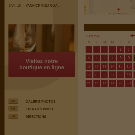
SAM. 15
YANNICK RIEU QUA...
JUIN 2023
D
L
M
M
J
V
1
2
4
8
9
5
6
7
Visitez notre
14
15
16
boutique en ligne
11
12
13
23
18
19
20
21
22
29
30
25
26
27
28
GALERIE PHOTOS
EXTRAITS VIDÉO
DIRECTIONS