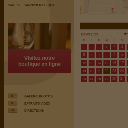
SAM. 15
YANNICK RIEU QUA...
MARS 2023
D
L
M
M
J
V
2
3
1
5
9
6
7
8
10
Visitez notre
16
17
boutique en ligne
12
13
14
15
22
23
24
19
20
21
30
31
26
27
28
29
GALERIE PHOTOS
EXTRAITS VIDÉO
DIRECTIONS