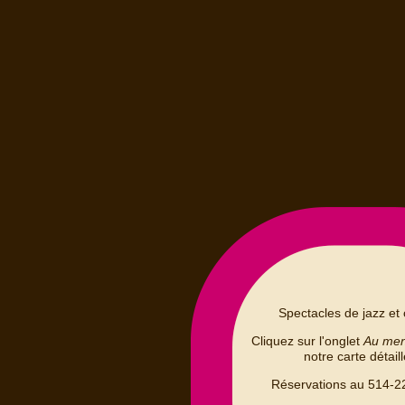
Spectacles de jazz et 
Cliquez sur l'onglet
Au me
notre carte détail
Réservations au 514-2