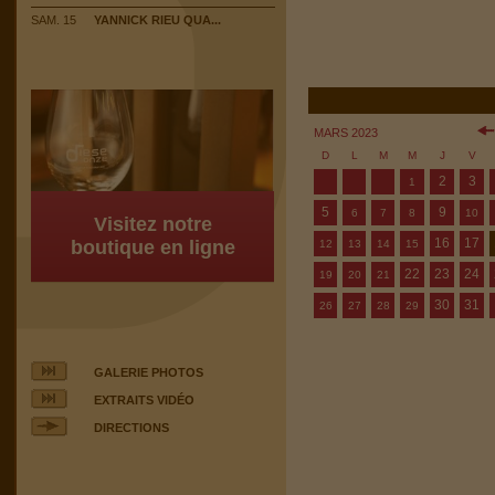
SAM. 15
YANNICK RIEU QUA...
MARS 2023
D
L
M
M
J
V
2
3
1
5
9
6
7
8
10
Visitez notre
16
17
boutique en ligne
12
13
14
15
22
23
24
19
20
21
30
31
26
27
28
29
GALERIE PHOTOS
EXTRAITS VIDÉO
DIRECTIONS