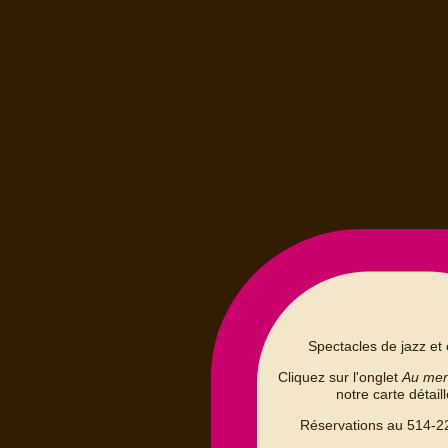
Spectacles de jazz et 
Cliquez sur l'onglet
Au me
notre carte détail
Réservations au 514-2