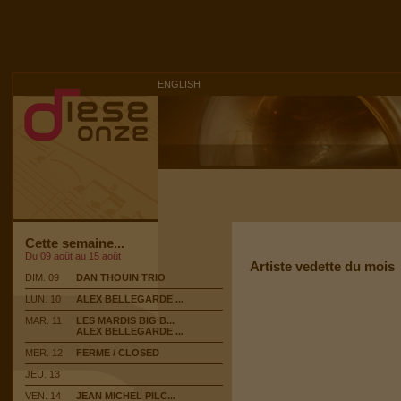
ENGLISH
Cette semaine...
Du 09 août au 15 août
Artiste vedette du mois
DIM. 09
DAN THOUIN TRIO
LUN. 10
ALEX BELLEGARDE ...
MAR. 11
LES MARDIS BIG B...
ALEX BELLEGARDE ...
MER. 12
FERME / CLOSED
JEU. 13
VEN. 14
JEAN MICHEL PILC...