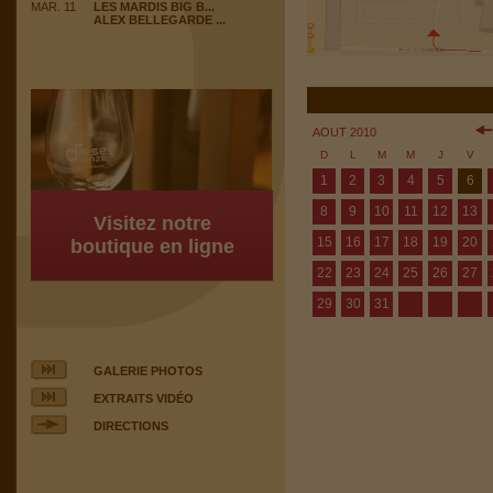
MAR. 11
LES MARDIS BIG B...
ALEX BELLEGARDE ...
AOUT 2010
D
L
M
M
J
V
1
2
3
4
5
6
8
9
10
11
12
13
Visitez notre
15
16
17
18
19
20
boutique en ligne
22
23
24
25
26
27
29
30
31
GALERIE PHOTOS
EXTRAITS VIDÉO
DIRECTIONS