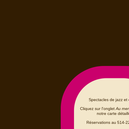
Spectacles de jazz et 
Cliquez sur l'onglet
Au me
notre carte détail
Réservations au 514-2