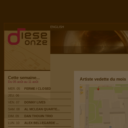
ENGLISH
Cette semaine...
Artiste vedette du mois
Du 05 août au 11 août
MER. 05
FERME / CLOSED
JEU. 06
VEN. 07
DONNY LIVES
SAM. 08
AL MCLEAN QUARTE...
DIM. 09
DAN THOUIN TRIO
LUN. 10
ALEX BELLEGARDE ...