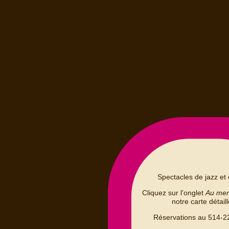
Spectacles de jazz et 
Cliquez sur l'onglet
Au me
notre carte détail
Réservations au 514-2