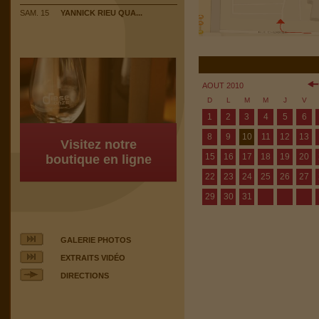
SAM. 15
YANNICK RIEU QUA...
AOUT 2010
D
L
M
M
J
V
1
2
3
4
5
6
8
9
10
11
12
13
Visitez notre
15
16
17
18
19
20
boutique en ligne
22
23
24
25
26
27
29
30
31
GALERIE PHOTOS
EXTRAITS VIDÉO
DIRECTIONS