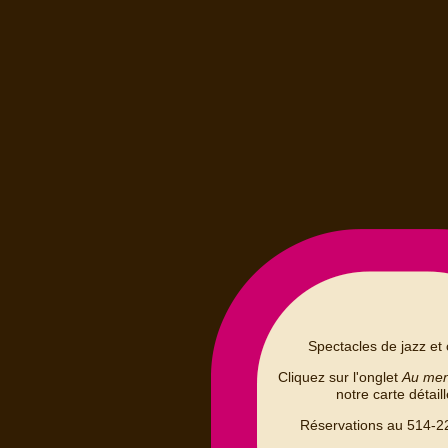
Spectacles de jazz et 
Cliquez sur l'onglet
Au me
notre carte détail
Réservations au 514-2