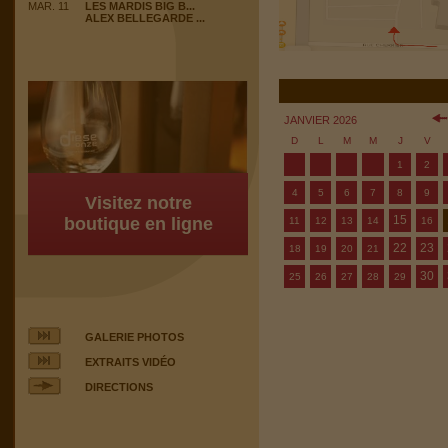
MAR. 11
LES MARDIS BIG B...
ALEX BELLEGARDE ...
JANVIER 2026
D
L
M
M
J
V
1
2
4
5
6
7
8
9
Visitez notre
15
boutique en ligne
11
12
13
14
16
22
23
18
19
20
21
30
25
26
27
28
29
GALERIE PHOTOS
EXTRAITS VIDÉO
DIRECTIONS