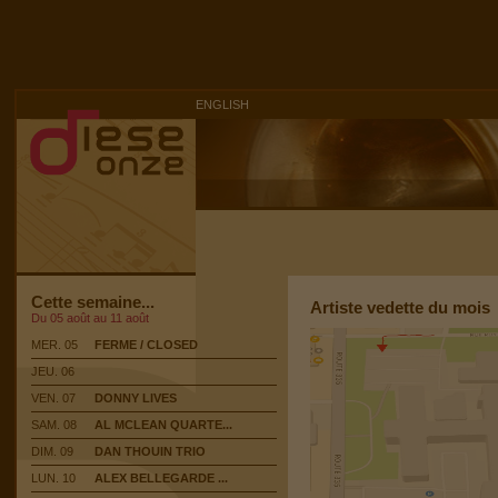
ENGLISH
Cette semaine...
Artiste vedette du mois
Du 05 août au 11 août
MER. 05
FERME / CLOSED
JEU. 06
VEN. 07
DONNY LIVES
SAM. 08
AL MCLEAN QUARTE...
DIM. 09
DAN THOUIN TRIO
LUN. 10
ALEX BELLEGARDE ...