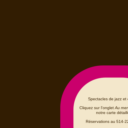
Spectacles de jazz et 
Cliquez sur l'onglet
Au me
notre carte détail
Réservations au 514-2