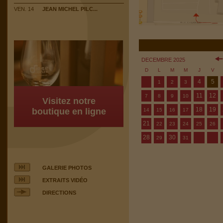
VEN. 14
JEAN MICHEL PILC...
DECEMBRE 2025
D
L
M
M
J
V
4
5
1
2
3
11
12
7
8
9
10
Visitez notre
18
19
boutique en ligne
14
15
16
17
21
22
23
24
25
26
28
30
29
31
GALERIE PHOTOS
EXTRAITS VIDÉO
DIRECTIONS