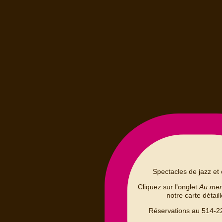
Spectacles de jazz et 
Cliquez sur l'onglet
Au me
notre carte détail
Réservations au 514-2