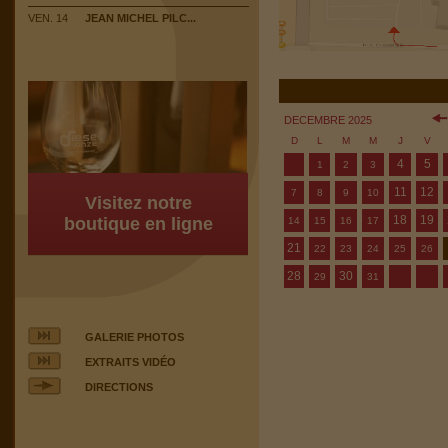
VEN. 14
JEAN MICHEL PILC...
DECEMBRE 2025
D
L
M
M
J
V
4
5
1
2
3
11
12
7
8
9
10
Visitez notre
18
19
boutique en ligne
14
15
16
17
21
22
23
24
25
26
28
30
29
31
GALERIE PHOTOS
EXTRAITS VIDÉO
DIRECTIONS