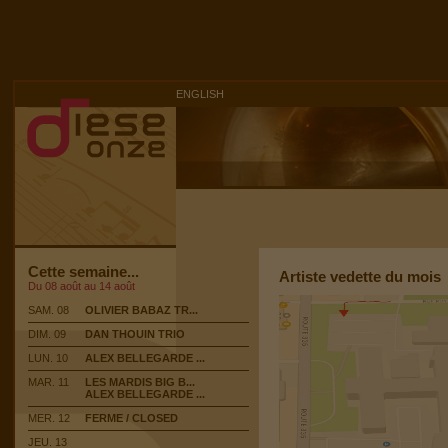
ENGLISH
Cette semaine...
Artiste vedette du mois
Du 08 août au 14 août
SAM. 08
OLIVIER BABAZ TR...
DIM. 09
DAN THOUIN TRIO
LUN. 10
ALEX BELLEGARDE ...
MAR. 11
LES MARDIS BIG B...
ALEX BELLEGARDE ...
MER. 12
FERME / CLOSED
JEU. 13