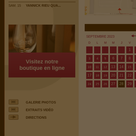
SAM. 15
YANNICK RIEU QUA...
SEPTEMBRE 2023
D
L
M
M
J
V
1
6
7
8
3
4
5
Visitez notre
13
14
boutique en ligne
10
11
12
15
17
20
21
22
18
19
27
28
29
24
25
26
GALERIE PHOTOS
EXTRAITS VIDÉO
DIRECTIONS