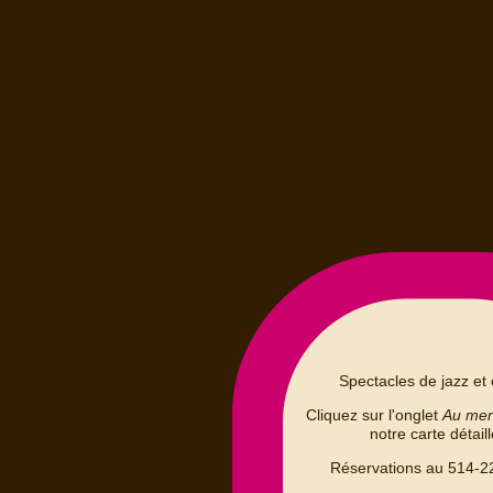
Spectacles de jazz et 
Cliquez sur l'onglet
Au me
notre carte détail
Réservations au 514-2