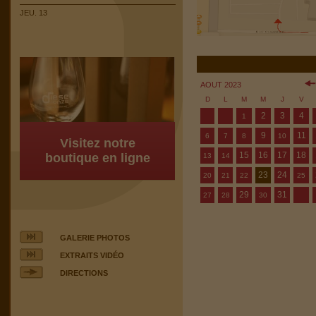
JEU. 13
AOUT 2023
D
L
M
M
J
V
2
3
4
1
9
11
6
7
8
10
Visitez notre
15
16
17
18
boutique en ligne
13
14
23
24
20
21
22
25
29
31
27
28
30
GALERIE PHOTOS
EXTRAITS VIDÉO
DIRECTIONS