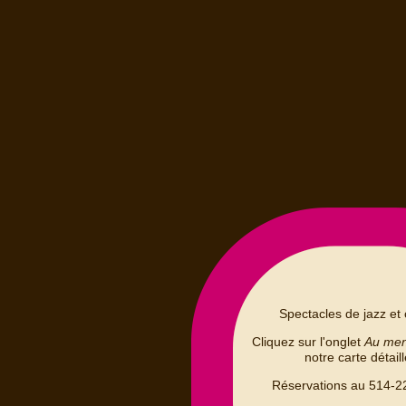
Spectacles de jazz et 
Cliquez sur l'onglet
Au me
notre carte détail
Réservations au 514-2