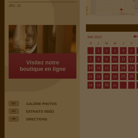
JEU. 13
MAI 2023
D
L
M
M
J
V
1
4
2
3
5
11
12
7
8
9
10
Visitez notre
14
17
18
19
boutique en ligne
15
16
25
26
21
22
23
24
30
28
29
31
GALERIE PHOTOS
EXTRAITS VIDÉO
DIRECTIONS