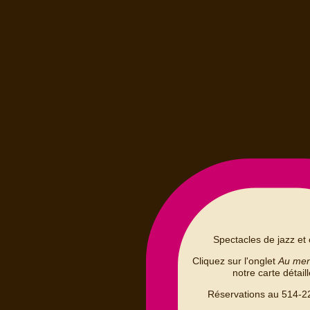
Spectacles de jazz et 
Cliquez sur l'onglet
Au me
notre carte détail
Réservations au 514-2