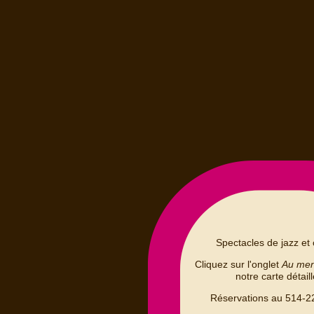
Spectacles de jazz et 
Cliquez sur l'onglet
Au me
notre carte détail
Réservations au 514-2