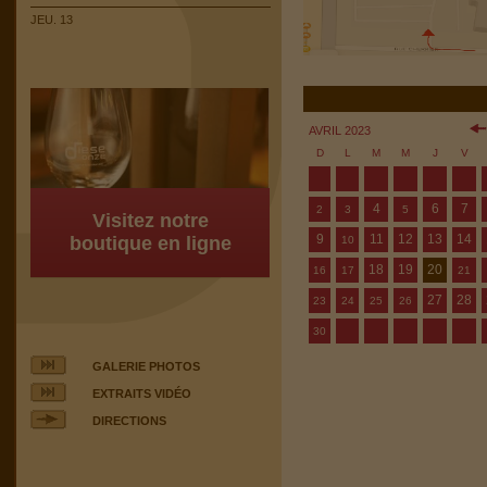
JEU. 13
AVRIL 2023
D
L
M
M
J
V
4
6
7
2
3
5
Visitez notre
9
11
12
13
14
boutique en ligne
10
18
19
20
16
17
21
27
28
23
24
25
26
30
GALERIE PHOTOS
EXTRAITS VIDÉO
DIRECTIONS