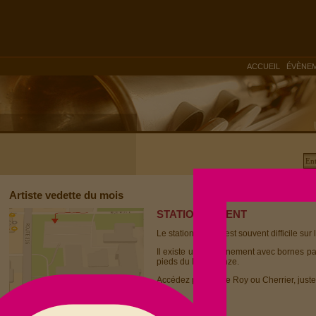
|
ACCUEIL
ÉVÈNE
Artiste vedette du mois
STATIONNEMENT
Le stationnement est souvent difficile sur 
Il existe un stationnement avec bornes p
pieds du Dièse Onze.
Accédez par la rue Roy ou Cherrier, juste