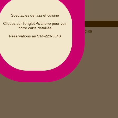
Spectacles de jazz et cuisine
Cliquez sur l'onglet
Au menu
pour voir
notre carte détaillée
MERCREDI 29 - 00h00
NOVEMBRE 2023
Ferme / Closed
Réservations au 514-223-3543
D
L
M
M
J
V
S
Fermé / Closed
2
3
4
1
9
10
11
5
6
7
8
17
18
12
13
14
15
16
20
22
24
25
19
21
23
29
26
27
28
30