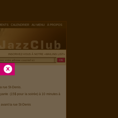
|
|
|
MENTS
CALENDRIER
AU MENU
À PROPOS
INSCRIVEZ-VOUS À NOTRE «MAILING LIST»
la rue St-Denis.
ayante (15$ pour la soirée) à 10 minutes à
 avant la rue St-Denis