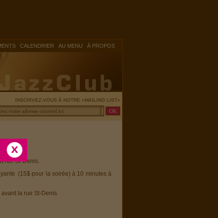
|
|
|
MENTS
CALENDRIER
AU MENU
À PROPOS
INSCRIVEZ-VOUS À NOTRE «MAILING LIST»
la rue St-Denis.
ayante (15$ pour la soirée) à 10 minutes à
 avant la rue St-Denis