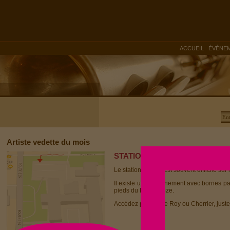
|
ACCUEIL
ÉVÈNE
Artiste vedette du mois
STATIONNEMENT
Le stationnement est souvent difficile sur 
Il existe un stationnement avec bornes p
pieds du Dièse Onze.
Accédez par la rue Roy ou Cherrier, juste