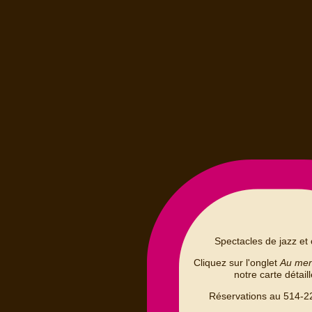
Spectacles de jazz et 
Cliquez sur l'onglet
Au me
notre carte détail
Réservations au 514-2