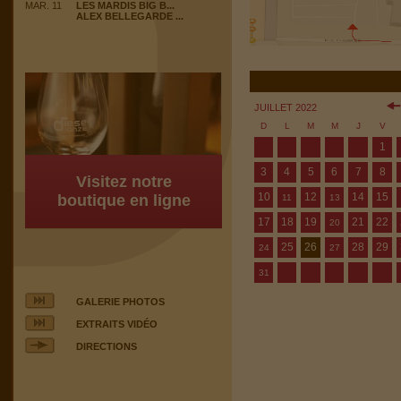
MAR. 11
LES MARDIS BIG B...
ALEX BELLEGARDE ...
JUILLET 2022
D
L
M
M
J
V
1
3
4
5
6
7
8
Visitez notre
10
12
14
15
boutique en ligne
11
13
17
18
19
21
22
20
25
26
28
29
24
27
31
GALERIE PHOTOS
EXTRAITS VIDÉO
DIRECTIONS