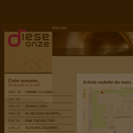
ENGLISH
Cette semaine...
Artiste vedette du mois
Du 05 août au 11 août
MER. 05
FERME / CLOSED
JEU. 06
VEN. 07
DONNY LIVES
SAM. 08
AL MCLEAN QUARTE...
DIM. 09
DAN THOUIN TRIO
LUN. 10
ALEX BELLEGARDE ...