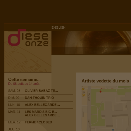
ENGLISH
Cette semaine...
Artiste vedette du mois
Du 08 août au 14 août
SAM. 08
OLIVIER BABAZ TR...
DIM. 09
DAN THOUIN TRIO
LUN. 10
ALEX BELLEGARDE ...
MAR. 11
LES MARDIS BIG B...
ALEX BELLEGARDE ...
MER. 12
FERME / CLOSED
JEU. 13