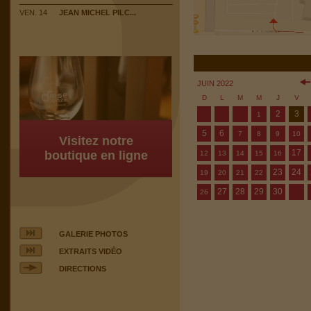
VEN. 14
JEAN MICHEL PILC...
JUIN 2022
D
L
M
M
J
V
2
3
1
5
6
7
8
9
10
Visitez notre
17
boutique en ligne
12
13
14
15
16
23
24
19
20
21
22
27
28
29
30
26
GALERIE PHOTOS
EXTRAITS VIDÉO
DIRECTIONS