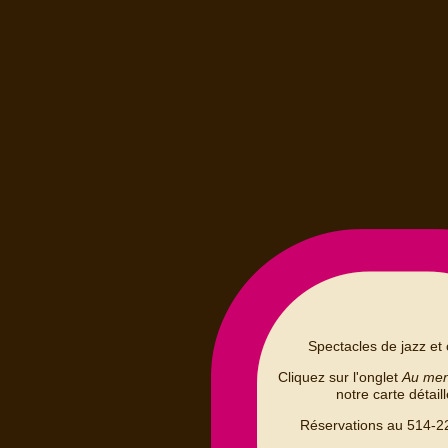
Spectacles de jazz et 
Cliquez sur l'onglet
Au me
notre carte détail
Réservations au 514-2