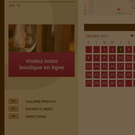
JEU. 13
JANVIER 2013
D
L
M
M
J
V
1
2
3
4
6
7
8
9
10
11
Visitez notre
13
14
15
16
17
18
boutique en ligne
20
21
22
23
24
25
27
28
29
30
31
GALERIE PHOTOS
EXTRAITS VIDÉO
DIRECTIONS