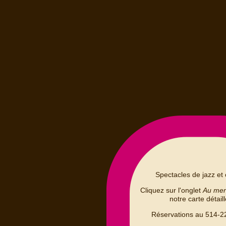
Spectacles de jazz et 
Cliquez sur l'onglet
Au me
notre carte détail
Réservations au 514-2