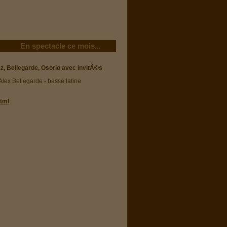
En spectacle ce mois...
, Bellegarde, Osorio avec invitÃ©s
 Alex Bellegarde - basse latine
html