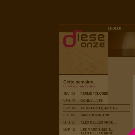
ENGLISH
Cette semaine...
Du 06 août au 12 août
JEU. 06
FERME / CLOSED
VEN. 07
DONNY LIVES
SAM. 08
AL MCLEAN QUARTE...
DIM. 09
DAN THOUIN TRIO
LUN. 10
ALEX BELLEGARDE ...
MAR. 11
LES MARDIS BIG B...
ALEX BELLEGARDE ...