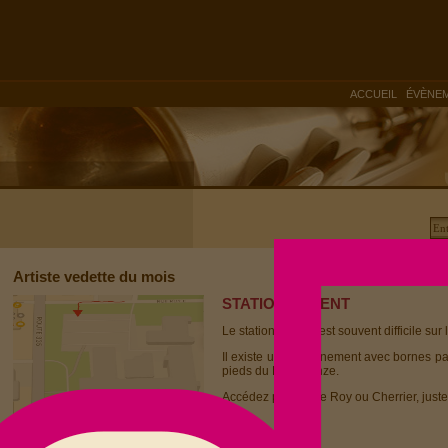
|
ACCUEIL
ÉVÈNE
Artiste vedette du mois
STATIONNEMENT
Le stationnement est souvent difficile sur 
Il existe un stationnement avec bornes p
pieds du Dièse Onze.
Accédez par la rue Roy ou Cherrier, juste