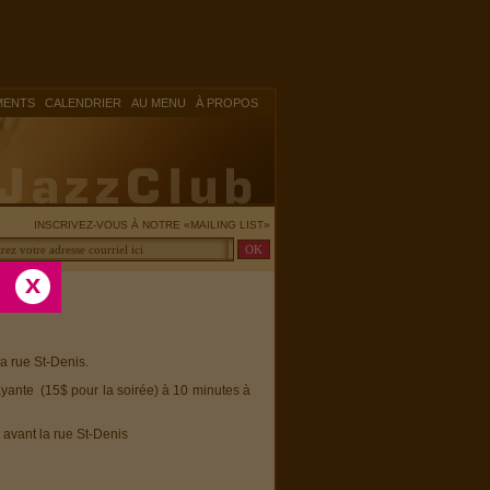
|
|
|
MENTS
CALENDRIER
AU MENU
À PROPOS
INSCRIVEZ-VOUS À NOTRE «MAILING LIST»
la rue St-Denis.
ayante (15$ pour la soirée) à 10 minutes à
 avant la rue St-Denis