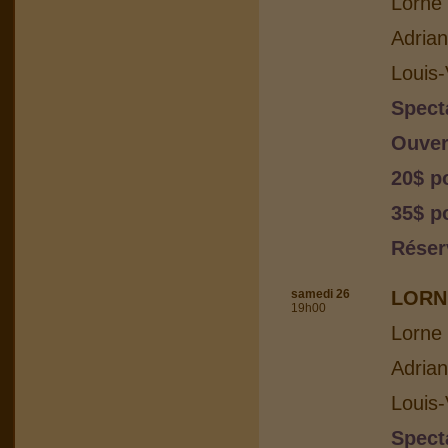
Lorne 
Adria
Louis-
Spect
Ouver
20$ p
35$ p
Réser
samedi 26
LORN
19h00
Lorne 
Adria
Louis-
Spect