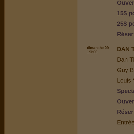
Ouver
15$ p
25$ po
Réser
dimanche 09
DAN 
19h00
Dan T
Guy Bo
Louis 
Spect
Ouver
Réser
Entrée