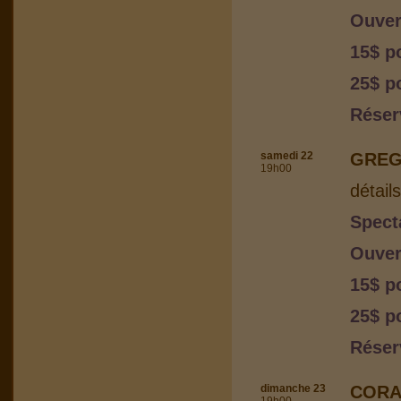
Ouver
15$ p
25$ po
Réser
samedi 22
GREG
19h00
détail
Spect
Ouver
15$ p
25$ p
Réser
dimanche 23
CORA