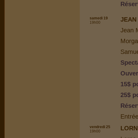
Réser
samedi 19
JEAN 
19h00
Jean M
Morga
Samuel
Spect
Ouver
15$ p
25$ p
Réser
Entrée
vendredi 25
LORN
19h00