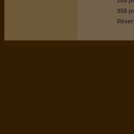
20$ p
35$ p
Réser