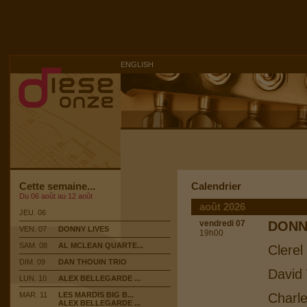
ENGLISH
Cette semaine...
Calendrier
Du 06 août au 12 août
août 2026
JEU. 06
vendredi 07
DONN
VEN. 07
DONNY LIVES
19h00
SAM. 08
AL MCLEAN QUARTE...
Clerel
DIM. 09
DAN THOUIN TRIO
David 
LUN. 10
ALEX BELLEGARDE ...
MAR. 11
LES MARDIS BIG B...
Charle
ALEX BELLEGARDE ...