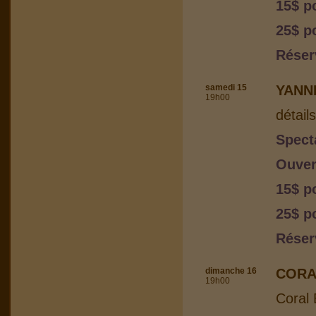
15$ p
25$ p
Réser
samedi 15
YANN
19h00
détail
Spect
Ouver
15$ p
25$ p
Réser
dimanche 16
CORA
19h00
Coral 