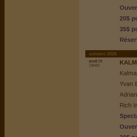
Ouver
20$ p
35$ p
Réser
octobre 2026
jeudi 15
KALM
19h00
Kalma
Yvan B
Adria
Rich I
Spect
Ouver