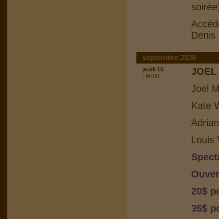
soirée
Accéd
Denis
septembre 2026
jeudi 10
JOEL
19h00
Joel M
Kate W
Adrian
Louis 
Spect
Ouver
20$ p
35$ po