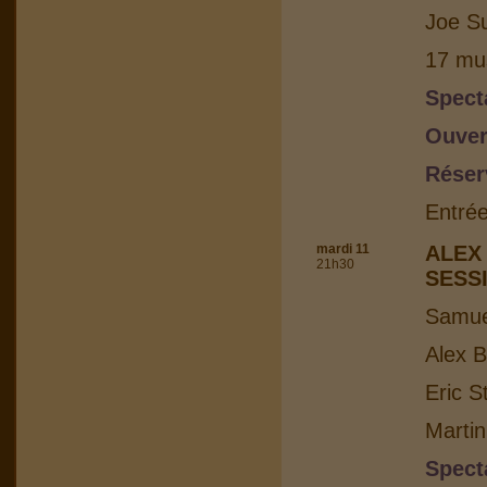
Joe Su
17 mus
Spect
Ouver
Réser
Entrée
mardi 11
ALEX
21h30
SESS
Samuel
Alex B
Eric S
Martin
Spect