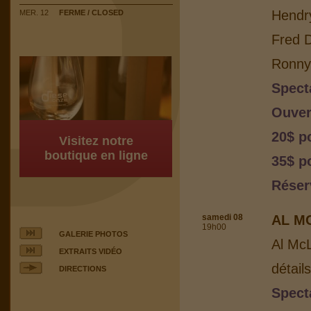
Hendr
MER. 12
FERME / CLOSED
Fred 
Ronny 
Spect
Ouver
20$ p
Visitez notre
boutique en ligne
35$ p
Réser
samedi 08
AL M
19h00
GALERIE PHOTOS
Al Mc
EXTRAITS VIDÉO
détail
DIRECTIONS
Spect