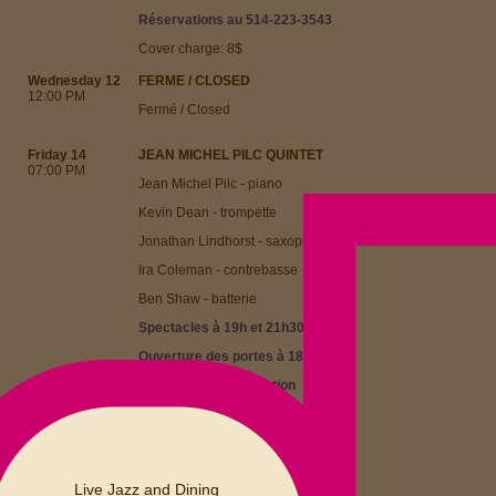
Réservations au 514-223-3543
Cover charge: 8$
Wednesday 12
FERME / CLOSED
12:00 PM
Fermé / Closed
Friday 14
JEAN MICHEL PILC QUINTET
07:00 PM
Jean Michel Pilc - piano
Kevin Dean - trompette
Jonathan Lindhorst - saxophone
Ira Coleman - contrebasse
Ben Shaw - batterie
Spectacles
à 19h et 21h30
Ouverture des portes à 18h
15$ pour 1 set/prestation
25$ pour 2 sets/prestations
Réservations au 514-223-3543
Saturday 15
Live Jazz and Dining
YANNICK RIEU QUARTET