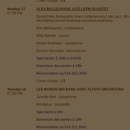
Cover charge: 14$
Monday 17
ALEX BELLEGARDE JAZZ LATIN QUARTET
07:00 PM
Bassist Alex Bellegarde fuses contemporary Latin jazz, Afr
electrifying concert featuring excellent musicians.
Alex Bellegarde - contrebasse
Willy Baretto - piano
Nestor Rodrigez - saxophone
Diomer Gonzales - percussions
Spectacles à 19H et 21H30
Ouverture des portes à 18h
Réservations au 514-223-3543
Cover charge: 12$
Tuesday 18
LES MARDIS BIG BAND AVEC ALTSYS ORCHESTRA
07:00 PM
Jennifer Bell - saxophone
Bill Mahar - trompette
Spectacle à 19h
Ouverture des portes à 18h
Réservations au 514 223 3543