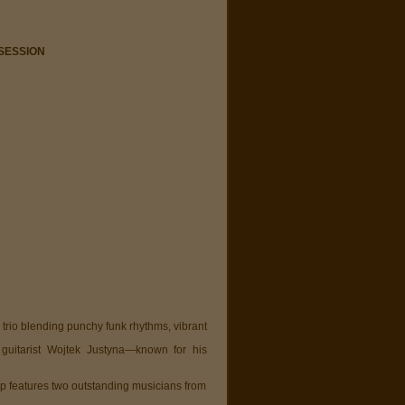
 SESSION
z trio blending punchy funk rhythms, vibrant
h guitarist Wojtek Justyna—known for his
oup features two outstanding musicians from