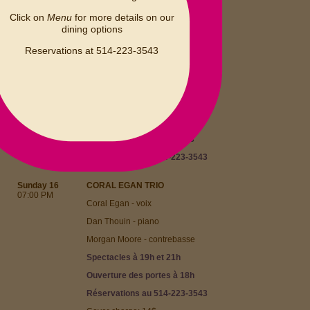
07:00 PM
Yannick Rieu - saxophone
Click on
Menu
for more details on our
dining options
Kate Wyatt - piano
Adrian Vedady - contrebasse
Reservations at 514-223-3543
Al Bourgeois - batterie
Spectacles
à 19h et 21h30
Ouverture des portes à 18h
15$ pour 1 set/prestation
25$ pour 2 sets/prestations
Réservations au 514-223-3543
Sunday 16
CORAL EGAN TRIO
07:00 PM
Coral Egan - voix
Dan Thouin - piano
Morgan Moore - contrebasse
Spectacles à 19h et 21h
Ouverture des portes à 18h
Réservations au 514-223-3543