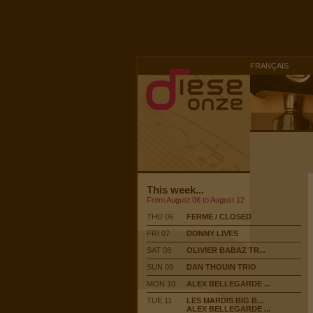
FRANÇAIS
This week...
From August 06 to August 12
THU 06
FERME / CLOSED
FRI 07
DONNY LIVES
SAT 08
OLIVIER BABAZ TR...
SUN 09
DAN THOUIN TRIO
MON 10
ALEX BELLEGARDE ...
TUE 11
LES MARDIS BIG B...
ALEX BELLEGARDE ...