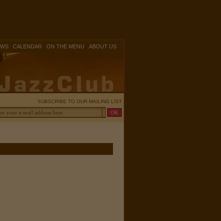
|
|
|
OWS
CALENDAR
ON THE MENU
ABOUT US
SUBSCRIBE TO OUR MAILING LIST