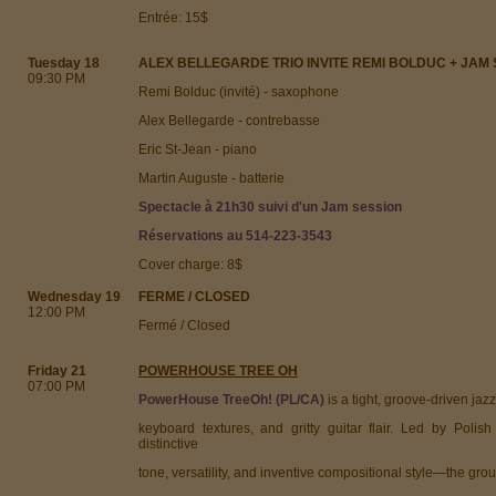
Entrée: 15$
Tuesday 18
ALEX BELLEGARDE TRIO INVITE REMI BOLDUC + JAM
09:30 PM
Remi Bolduc (invité) - saxophone
Alex Bellegarde - contrebasse
Eric St-Jean - piano
Martin Auguste - batterie
Spectacle à 21h30 suivi d'un Jam session
Réservations au 514-223-3543
Cover charge: 8$
Wednesday 19
FERME / CLOSED
12:00 PM
Fermé / Closed
Friday 21
POWERHOUSE TREE OH
07:00 PM
PowerHouse TreeOh! (PL/CA)
is a tight, groove-driven jaz
keyboard textures, and gritty guitar flair. Led by Polis
distinctive
tone, versatility, and inventive compositional style—the gr