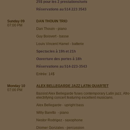
25$ pour les 2 prestations/sets
Réservations au 514 223 3543
Sunday 09
DAN THOUIN TRIO
07:00 PM
Dan Thouin - piano
Guy Boisvert - basse
Louis Vincent Hamel - batterie
Spectacles à 19h et 21h
Ouverture des portes à 18h
Réservations au 514-223-3543
Entrée: 14$
Monday 10
ALEX BELLEGARDE JAZZ LATIN QUARTET
07:00 PM
Bassist Alex Bellegarde fuses contemporary Latin jazz, Afr
electrifying concert featuring excellent musicians.
Alex Bellegarde - upright bass
Willy Baretto - piano
Nestor Rodrigez - saxophone
Diomer Gonzales - percussion