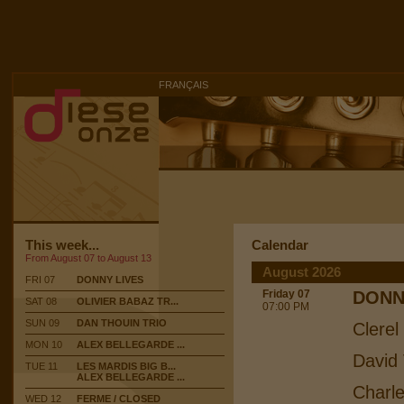
FRANÇAIS
This week...
Calendar
From August 07 to August 13
August 2026
FRI 07
DONNY LIVES
Friday 07
DONN
SAT 08
OLIVIER BABAZ TR...
07:00 PM
SUN 09
DAN THOUIN TRIO
Clerel
MON 10
ALEX BELLEGARDE ...
David 
TUE 11
LES MARDIS BIG B...
ALEX BELLEGARDE ...
Charle
WED 12
FERME / CLOSED