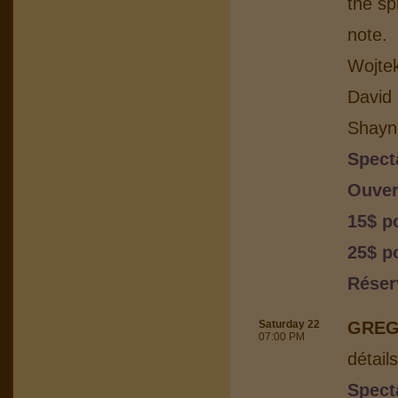
the sp
note.
Wojtek
David 
Shayn
Spect
Ouver
15$ p
25$ po
Réser
Saturday 22
GREG
07:00 PM
détail
Spect