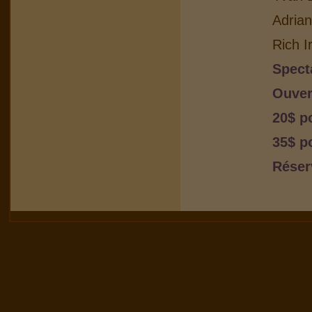
Adria
Rich I
Spect
Ouver
20$ p
35$ p
Réser