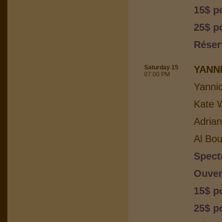
15$ p
25$ p
Réser
Saturday 15
YANN
07:00 PM
Yanni
Kate W
Adria
Al Bou
Spect
Ouver
15$ p
25$ p