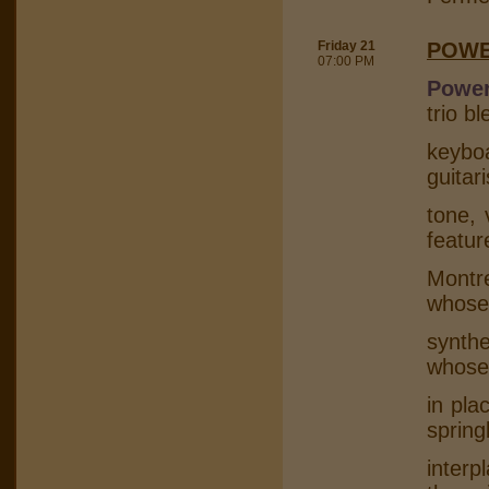
Friday 21
POWE
07:00 PM
Power
trio b
keybo
guitar
tone, 
featur
Montr
whose
synth
whose
in pla
spring
interp