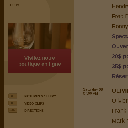
Hendr
THU 13
Fred 
Ronny 
Spect
Ouver
20$ p
Visitez notre
boutique en ligne
35$ p
Réser
Saturday 08
OLIV
07:00 PM
PICTURES GALLERY
Olivie
VIDEO CLIPS
Frank
DIRECTIONS
Mark N