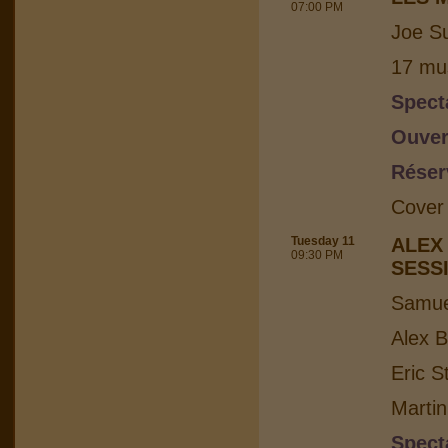
07:00 PM
Joe Su
17 mus
Spect
Ouver
Réser
Cover
Tuesday 11
ALEX
09:30 PM
SESS
Samuel
Alex B
Eric S
Martin
Spect