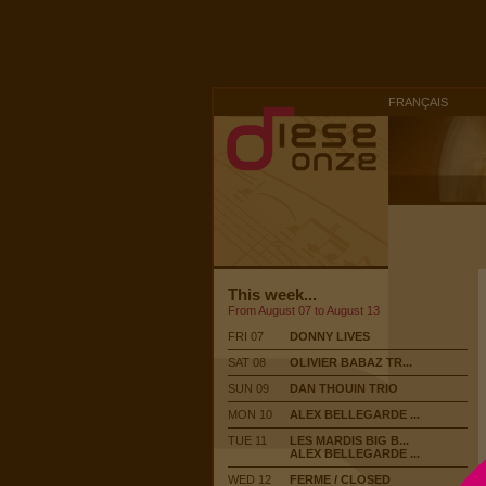
FRANÇAIS
This week...
From August 07 to August 13
FRI 07
DONNY LIVES
SAT 08
OLIVIER BABAZ TR...
SUN 09
DAN THOUIN TRIO
MON 10
ALEX BELLEGARDE ...
TUE 11
LES MARDIS BIG B...
ALEX BELLEGARDE ...
WED 12
FERME / CLOSED