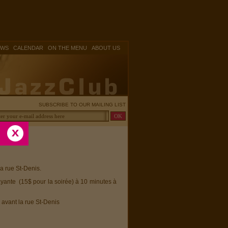
|
|
|
OWS
CALENDAR
ON THE MENU
ABOUT US
SUBSCRIBE TO OUR MAILING LIST
la rue St-Denis.
ayante (15$ pour la soirée) à 10 minutes à
 avant la rue St-Denis