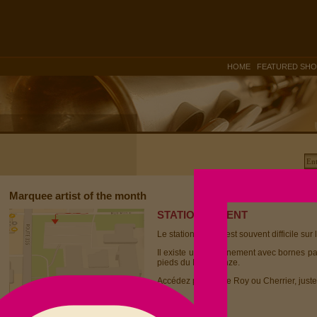
|
HOME
FEATURED SH
Marquee artist of the month
STATIONNEMENT
Le stationnement est souvent difficile sur 
Il existe un stationnement avec bornes p
pieds du Dièse Onze.
Accédez par la rue Roy ou Cherrier, juste