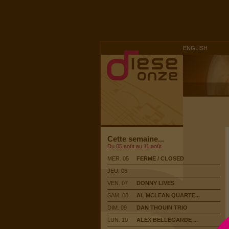
ENGLISH
Cette semaine...
Du 05 août au 11 août
MER. 05
FERME / CLOSED
JEU. 06
VEN. 07
DONNY LIVES
SAM. 08
AL MCLEAN QUARTE...
DIM. 09
DAN THOUIN TRIO
LUN. 10
ALEX BELLEGARDE ...