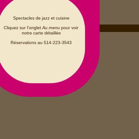
Spectacles de jazz et cuisine
Cliquez sur l'onglet
Au menu
pour voir
notre carte détaillée
MERCREDI 01
JANVIER 2025
Réservations au 514-223-3543
D
L
M
M
J
V
S
2
3
4
1
5
9
10
11
6
7
8
16
17
18
12
13
14
15
23
19
20
21
22
24
25
30
31
26
27
28
29