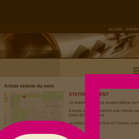
|
ACCUEIL
ÉVÈNE
Artiste vedette du mois
STATIONNEMENT
Le stationnement est souvent difficile sur 
Il existe un stationnement avec bornes p
pieds du Dièse Onze.
Accédez par la rue Roy ou Cherrier, juste